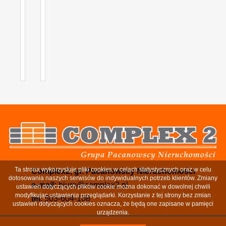
Ta strona wykorzystuje pliki cookies w celach statystycznych oraz w celu
Complex2, gr. Pacanowscy Nieruchomości
dotosowania naszych serwisów do indywidualnych potrzeb klientów. Zmiany
e-mail:
biuro@complex2.pl
ustawień dotyczących plików cookie można dokonać w dowolnej chwili
modyfikując ustawienia przeglądarki. Korzystanie z tej strony bez zmian
tel.
503-604-108
ustawień dotyczących cookies oznacza, że będą one zapisane w pamięci
urządzenia.