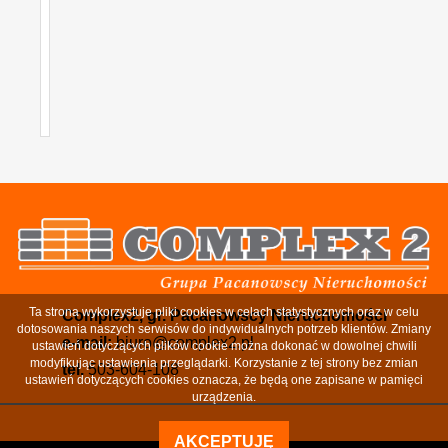
Ta strona wykorzystuje pliki cookies w celach statystycznych oraz w celu
Complex2, gr. Pacanowscy Nieruchomości
dotosowania naszych serwisów do indywidualnych potrzeb klientów. Zmiany
e-mail:
biuro@complex2.pl
ustawień dotyczących plików cookie można dokonać w dowolnej chwili
modyfikując ustawienia przeglądarki. Korzystanie z tej strony bez zmian
tel.
503-604-108
ustawień dotyczących cookies oznacza, że będą one zapisane w pamięci
urządzenia.
AKCEPTUJĘ