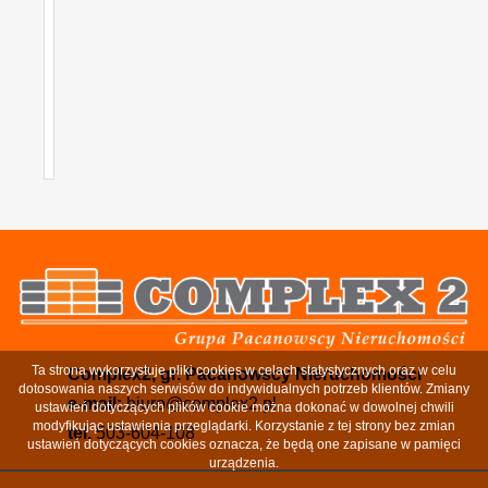
Ta strona wykorzystuje pliki cookies w celach statystycznych oraz w celu
Complex2, gr. Pacanowscy Nieruchomości
dotosowania naszych serwisów do indywidualnych potrzeb klientów. Zmiany
e-mail:
biuro@complex2.pl
ustawień dotyczących plików cookie można dokonać w dowolnej chwili
modyfikując ustawienia przeglądarki. Korzystanie z tej strony bez zmian
tel.
503-604-108
ustawień dotyczących cookies oznacza, że będą one zapisane w pamięci
urządzenia.