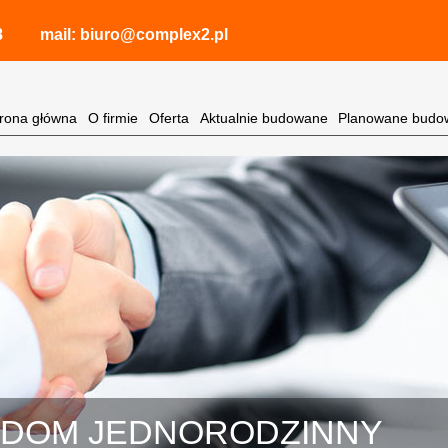
8
mail:
biuro@complex2.pl
trona główna
O firmie
Oferta
Aktualnie budowane
Planowane budo
- DOM JEDNORODZINNY